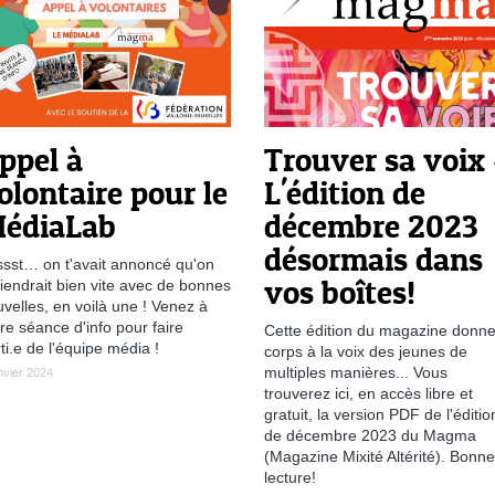
ppel à
Trouver sa voix 
olontaire pour le
L'édition de
édiaLab
décembre 2023
désormais dans
sst… on t'avait annoncé qu'on
vos boîtes!
iendrait bien vite avec de bonnes
velles, en voilà une ! Venez à
re séance d'info pour faire
Cette édition du magazine donn
ti.e de l'équipe média !
corps à la voix des jeunes de
multiples manières... Vous
nvier 2024
trouverez ici, en accès libre et
gratuit, la version PDF de l'éditio
de décembre 2023 du Magma
(Magazine Mixité Altérité). Bonne
lecture!