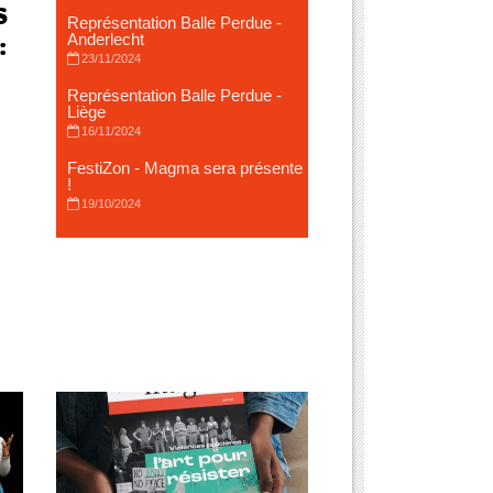
s
Représentation Balle Perdue -
:
Anderlecht
23/11/2024
Représentation Balle Perdue -
Liège
16/11/2024
FestiZon - Magma sera présente
!
19/10/2024