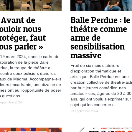
 Avant de
Balle Perdue : le
ouloir nous
théâtre comme
rotéger, faut
arme de
ous parler »
sensibilisation
massive
19 mars 2024, dans le cadre de
laboration de la pièce Balle
Fruit de six mois d’ateliers
due, la troupe de théâtre a
d’exploration thématique et
contré deux policiers dans les
artistique, Balle Perdue est une
caux de Magma. Accompagné·e·s
création collective de théâtre-act
leurs encadrants, une dizaine de
par huit jeunes comédien·nes
nes ont eu l’opportunité de poser
amateur·ices, âgé·es de 20 à 30
 questions ...
ans, qui ont voulu s’exprimer sur
septembre 2024
sujet qui les concerne o...
23 septembre 2024