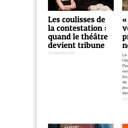
Les coulisses de
«
la contestation :
v
quand le théâtre
p
devient tribune
n
23 septembre 2024
Le 
l’é
Per
ren
lo
de 
jeu
des
23 