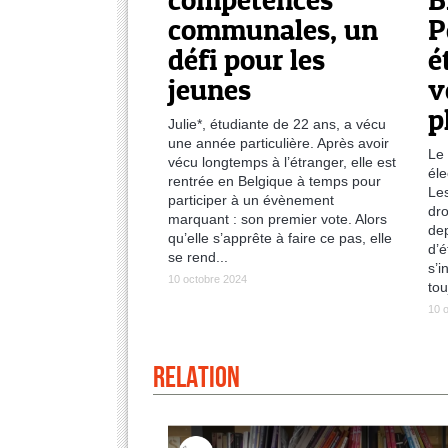
compétences
B
communales, un
P
défi pour les
é
jeunes
v
p
Julie*, étudiante de 22 ans, a vécu
une année particulière. Après avoir
Le 
vécu longtemps à l’étranger, elle est
éle
rentrée en Belgique à temps pour
Les
participer à un évènement
dro
marquant : son premier vote. Alors
dep
qu’elle s’apprête à faire ce pas, elle
d’é
se rend...
s’i
10 octobre 2024
tou
10 
Relation