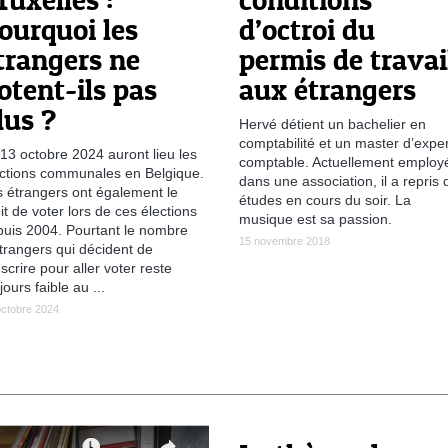
ruxelles :
conditions
ourquoi les
d’octroi du
trangers ne
permis de travai
otent-ils pas
aux étrangers
lus ?
Hervé détient un bachelier en
comptabilité et un master d’exper
13 octobre 2024 auront lieu les
comptable. Actuellement employ
ctions communales en Belgique.
dans une association, il a repris 
 étrangers ont également le
études en cours du soir. La
it de voter lors de ces élections
musique est sa passion.
uis 2004. Pourtant le nombre
15 novembre 2018
trangers qui décident de
nscrire pour aller voter reste
jours faible au ...
octobre 2024