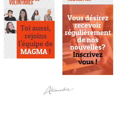
volontaires
Vous désirez
recevoir
Toi aussi,
régulièrement
rejoins
de nos
l'équipe de
nouvelles?
MAGMA
!
Inscrivez
vous !