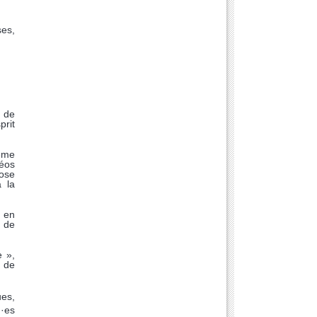
es,
u de
prit
ème
déos
pose
à la
s en
 de
e »,
n de
es,
u·es