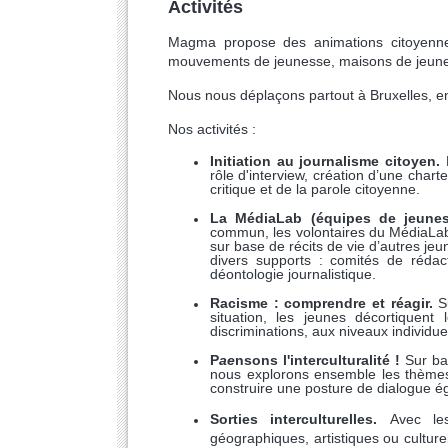
Activités
Magma propose des animations citoyennes
mouvements de jeunesse, maisons de jeune
Nous nous déplaçons partout à Bruxelles, en
Nos activités :
Initiation au journalisme citoyen.
rôle d'interview, création d’une chart
critique et de la parole citoyenne.
La MédiaLab (é
quipes de jeunes
commun, les volontaires du MédiaLab c
sur base de récits de vie d’autres je
divers supports : comités de rédacti
déontologie journalistique.
Racisme : comprendre et réagir.
Su
situation, les jeunes décortiquen
discriminations, aux niveaux individuel
P
ae
nsons l'interculturalité !
Sur ba
nous explorons ensemble les thèmes d
construire une posture de dialogue éga
Sorties interculturelles.
Avec les 
géographiques, artistiques ou culture