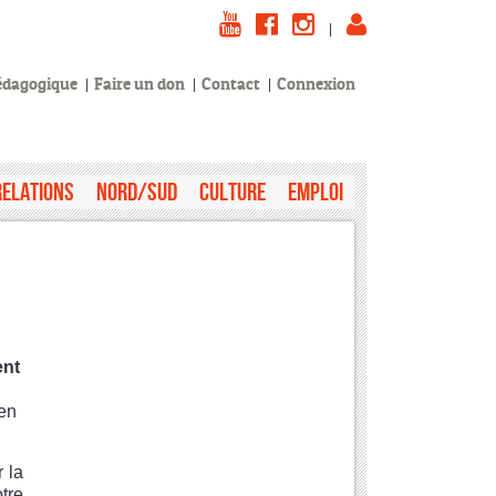
|
pédagogique
Faire un don
Contact
Connexion
Relations
Nord/Sud
Culture
Emploi
ent
 en
 la
tre