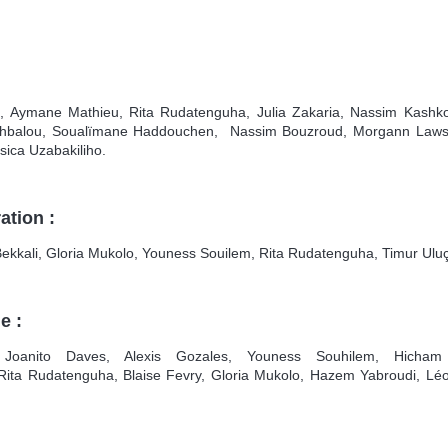
t, Aymane Mathieu,
Rita Rudatenguha, Julia Zakaria, Nassim Kashko
r Ghbalou, Soualïmane Haddouchen, Nassim Bouzroud, Morgann Laws
sica Uzabakiliho.
ation :
ekkali, Gloria Mukolo, Youness Souilem, Rita Rudatenguha, Timur Uluç
e :
Joanito Daves, Alexis Gozales, Youness Souhilem, Hicham
Rita Rudatenguha, Blaise Fevry, Gloria Mukolo, Hazem Yabroudi, Lé