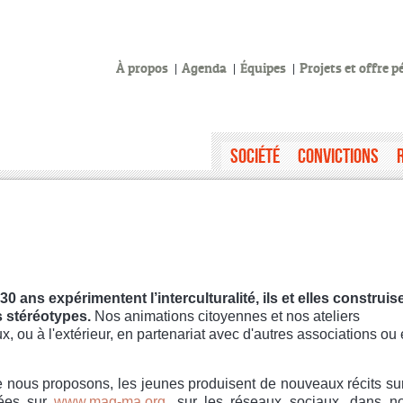
À propos
Agenda
Équipes
Projets et offre 
Société
Convictions
 ans expérimentent l’interculturalité, ils et elles construis
s stéréotypes.
Nos animations citoyennes et nos ateliers
, ou à l'extérieur,
en partenariat avec d'autres associations ou
e nous proposons, les jeunes produisent de nouveaux récits sur
sées sur
www.mag-ma.org
,
sur les réseaux sociaux,
dans no