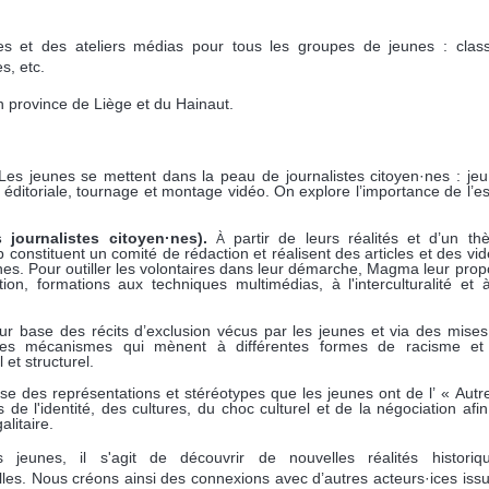
 et des ateliers médias pour tous les groupes de jeunes : class
s, etc.
 province de Liège et du Hainaut.
L
es jeunes se mettent dans la peau de journalistes citoyen·nes : je
e éditoriale, tournage et montage vidéo. On explore l’importance de l’es
 journalistes citoyen·nes
).
partir de leurs réalités et d’un th
À
onstituent un comité de rédaction et réalisent des articles et des vi
unes. Pour outiller les volontaires dans leur démarche, Magma leur pro
on, formations aux techniques multimédias, à l'interculturalité et 
r base des récits d’exclusion vécus par les jeunes et via des mise
t les mécanismes qui mènent à différentes formes de racisme et
 et structurel.
se des représentations et stéréotypes que les jeunes ont de l’ « Autr
e l'identité, des cultures, du choc culturel et de la négociation afi
litaire.
jeunes, il s'agit de découvrir de nouvelles réalités historiqu
lles. Nous créons ainsi des connexions avec d’autres acteurs·ices iss