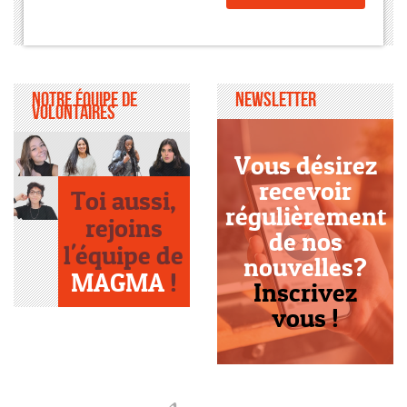
Notre équipe de
Newsletter
volontaires
Vous désirez
recevoir
Toi aussi,
régulièrement
rejoins
de nos
l'équipe de
nouvelles?
MAGMA
!
Inscrivez
vous !