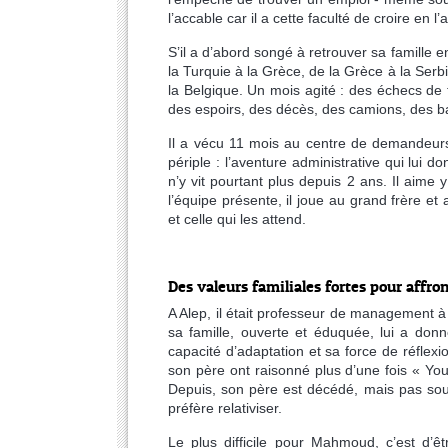
l’accable car il a cette faculté de croire en l’a
S’il a d’abord songé à retrouver sa famille en
la Turquie à la Grèce, de la Grèce à la Serb
la Belgique. Un mois agité : des échecs de
des espoirs, des décès, des camions, des b
Il a vécu 11 mois au centre de demandeurs
périple : l’aventure administrative qui lui do
n’y vit pourtant plus depuis 2 ans. Il aime
l’équipe présente, il joue au grand frère et 
et celle qui les attend.
Des valeurs familiales fortes pour affro
A Alep, il était professeur de management à 
sa famille, ouverte et éduquée, lui a don
capacité d’adaptation et sa force de réflexi
son père ont raisonné plus d’une fois « Yo
Depuis, son père est décédé, mais pas sous 
préfère relativiser.
Le plus difficile pour Mahmoud, c’est d’