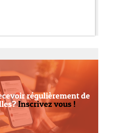
ecevoir régulièrement de
lles?
Inscrivez vous !