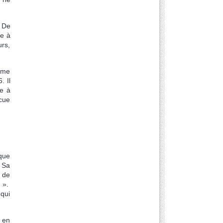
. De
ne à
urs,
ième
. Il
te à
écue
 que
. Sa
s de
e ».
 qui
 en