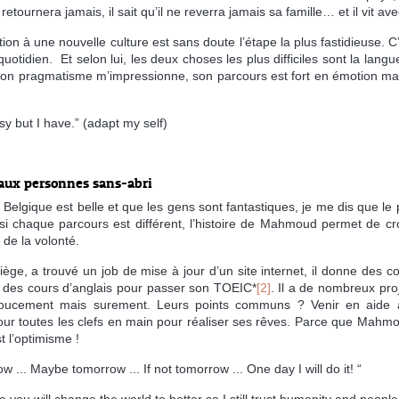
’y retournera jamais, il sait qu’il ne reverra jamais sa famille… et il vit av
on à une nouvelle culture est sans doute l’étape la plus fastidieuse. C
uotidien. Et selon lui, les deux choses les plus difficiles sont la langu
. Son pragmatisme m’impressionne, son parcours est fort en émotion mai
sy but I have.” (adapt my self)
 aux personnes sans-abri
Belgique est belle et que les gens sont fantastiques, je me dis que le 
t si chaque parcours est différent, l’histoire de Mahmoud permet de cr
 de la volonté.
iège, a trouvé un job de mise à jour d’un site internet, il donne des c
e des cours d’anglais pour passer son TOEIC*
[2]
. Il a de nombreux pro
 doucement mais surement. Leurs points communs ? Venir en aide 
un jour toutes les clefs en main pour réaliser ses rêves. Parce que Mahm
t l’optimisme !
t now ... Maybe tomorrow ... If not tomorrow ... One day I will do it! “
ke you will change the world to better so I still trust humanity and people