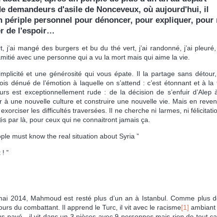
 de demandeurs d'asile de Nonceveux, où aujourd'hui, il
on périple personnel pour dénoncer, pour expliquer, pour
er de l'espoir…
t, j’ai mangé des burgers et bu du thé vert, j’ai randonné, j’ai pleuré, 
d’amitié avec une personne qui a vu la mort mais qui aime la vie.
mplicité et une générosité qui vous épate. Il la partage sans détour
ois dénué de l’émotion à laquelle on s’attend : c’est étonnant et à la 
rs est exceptionnellement rude : de la décision de s’enfuir d’Alep 
 à une nouvelle culture et construire une nouvelle vie. Mais en reve
xorciser les difficultés traversées. Il ne cherche ni larmes, ni félicitati
sés par là, pour ceux qui ne connaitront jamais ça.
eople must know the real situation about Syria ”
 ! ”
 mai 2014, Mahmoud est resté plus d’un an à Istanbul. Comme plus d
urs du combattant. Il apprend le Turc, il vit avec le racisme
[1]
ambiant 
 payé - il vit dans un 3 pièces avec 9 personnes mais rien de tout ç