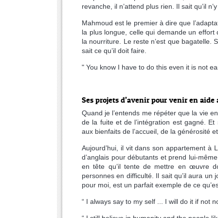
revanche, il n’attend plus rien. Il sait qu’il n
Mahmoud est le premier à dire que l’adaptati
la plus longue, celle qui demande un effort q
la nourriture. Le reste n’est que bagatelle
sait ce qu’il doit faire.
" You know I have to do this even it is not ea
Ses projets d’avenir pour venir en aide
Quand je l’entends me répéter que la vie en 
de la fuite et de l’intégration est gagné. E
aux bienfaits de l’accueil, de la générosité et
Aujourd’hui, il vit dans son appartement à L
d’anglais pour débutants et prend lui-mêm
en tête qu’il tente de mettre en œuvre
personnes en difficulté. Il sait qu’il aura 
pour moi, est un parfait exemple de ce qu’es
“ I always say to my self ... I will do it if no
“ I still believe in humanity and the people li