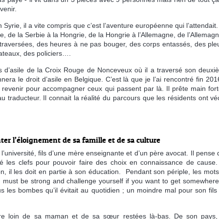
venir.
 Syrie, il a vite compris que c’est l’aventure européenne qui l’attendait
ie, de la Serbie à la Hongrie, de la Hongrie à l’Allemagne, de l’Allemag
 traversées, des heures à ne pas bouger, des corps entassés, des ple
ateaux, des policiers….
 d’asile de la Croix Rouge de Nonceveux où il a traversé son deux
nnera le droit d’asile en Belgique. C’est là que je l’ai rencontré fin 2016
 y revenir pour accompagner ceux qui passent par là. Il prête main for
au traducteur. Il connait la réalité du parcours que les résidents ont v
nter l’éloignement de sa famille et de sa culture
l’université, fils d’une mère enseignante et d’un père avocat. Il pense
né les clefs pour pouvoir faire des choix en connaissance de cause
on, il les doit en partie à son éducation. Pendant son périple, les mot
u must be strong and challenge yourself if you want to get somewher
les bombes qu’il évitait au quotidien ; un moindre mal pour son fils
être loin de sa maman et de sa sœur restées là-bas. De son pays,