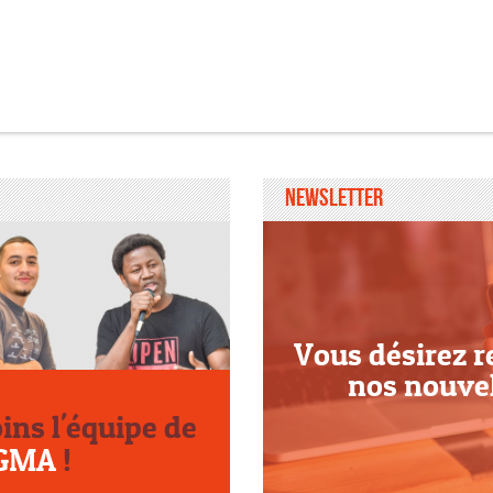
Newsletter
Vous désirez r
nos nouve
oins l'équipe de
GMA
!