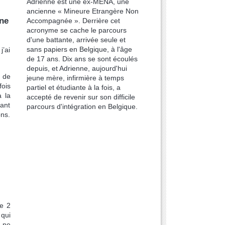
Adrienne est une ex-MENA, une
ancienne « Mineure Etrangère Non
 ne
Accompagnée ». Derrière cet
acronyme se cache le parcours
d'une battante, arrivée seule et
sans papiers en Belgique, à l'âge
j’ai
de 17 ans. Dix ans se sont écoulés
depuis, et Adrienne, aujourd'hui
, de
jeune mère, infirmière à temps
fois
partiel et étudiante à la fois, a
à la
accepté de revenir sur son difficile
nant
parcours d'intégration en Belgique.
ons.
e 2
qui
a ne