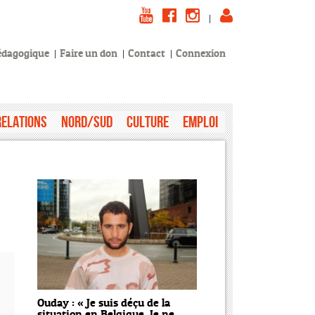
|
pédagogique
Faire un don
Contact
Connexion
Relations
Nord/Sud
Culture
Emploi
Ouday : « Je suis déçu de la
situation en Belgique. Je ne