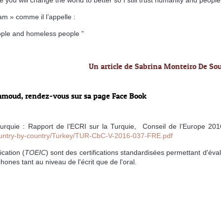
am » comme il l’appelle :
eople and homeless people ”
Un article de Sabrina Monteiro De So
Mahmoud, rendez-vous sur sa page Face Book
Turquie : Rapport de l’ECRI sur la Turquie, Conseil de l’Europe 20
/Country-by-country/Turkey/TUR-CbC-V-2016-037-FRE.pdf
cation (
TOEIC
) sont des certifications standardisées permettant d'éva
ones tant au niveau de l'écrit que de l'oral.