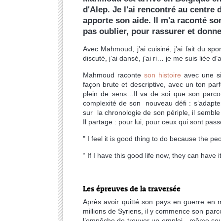
d'Alep. Je l'ai rencontré au centre
apporte son aide. Il m'a raconté s
pas oublier, pour rassurer et donn
Avec Mahmoud, j’ai cuisiné, j’ai fait du spor
discuté, j’ai dansé, j’ai ri… je me suis liée 
Mahmoud raconte
son histoire
avec une si
façon brute et descriptive, avec un ton parf
plein de sens…Il va de soi que son parcou
complexité de son nouveau défi : s’adapter
sur la chronologie de son périple, il semble e
Il partage : pour lui, pour ceux qui sont pas
" I feel it is good thing to do because the p
“ If I have this good life now, they can have it
Les épreuves de la traversée
Après avoir quitté son pays en guerre en
millions de Syriens, il y commence son parco
l’empêche de trouver un emploi - même sous