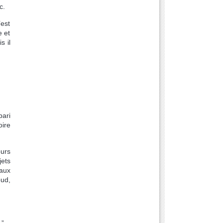
ec.
’est
e et
s il
pari
oire
ours
jets
aux
oud,
 ”