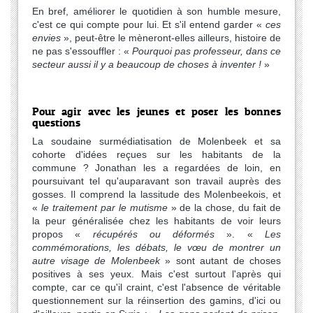
En bref, améliorer le quotidien à son humble mesure,
c'est ce qui compte pour lui. Et s'il entend garder «
ces
envies
», peut-être le mèneront-elles ailleurs, histoire de
ne pas s'essouffler : «
Pourquoi pas professeur, dans ce
secteur aussi il y a beaucoup de choses à inventer !
»
Pour agir avec les jeunes et poser les bonnes
questions
La soudaine surmédiatisation de Molenbeek et sa
cohorte d'idées reçues sur les habitants de la
commune ? Jonathan les a regardées de loin, en
poursuivant tel qu'auparavant son travail auprès des
gosses. Il comprend la lassitude des Molenbeekois, et
«
le traitement par le mutisme
» de la chose, du fait de
la peur généralisée chez les habitants de voir leurs
propos «
récupérés ou déformés
». «
Les
commémorations, les débats, le vœu de montrer un
autre visage de Molenbeek
» sont autant de choses
positives à ses yeux. Mais c'est surtout l'après qui
compte, car ce qu'il craint, c'est l'absence de véritable
questionnement sur la réinsertion des gamins, d'ici ou