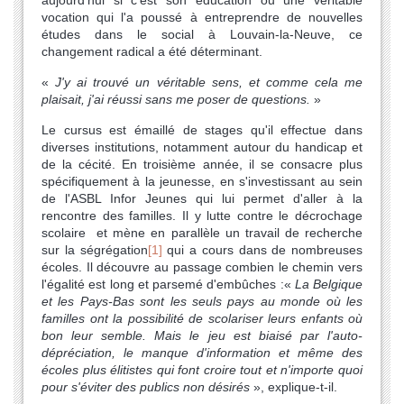
vocation qui l'a poussé à entreprendre de nouvelles
études dans le social à Louvain-la-Neuve, ce
changement radical a été déterminant.
«
J'y ai trouvé un véritable sens, et comme cela me
plaisait, j'ai réussi sans me poser de questions.
»
Le cursus est émaillé de stages qu'il effectue dans
diverses institutions, notamment autour du handicap et
de la cécité. En troisième année, il se consacre plus
spécifiquement à la jeunesse, en s'investissant au sein
de l'ASBL Infor Jeunes qui lui permet d'aller à la
rencontre des familles. Il y lutte contre le décrochage
scolaire et mène en parallèle un travail de recherche
sur la ségrégation
[1]
qui a cours dans de nombreuses
écoles. Il découvre au passage combien le chemin vers
l'égalité est long et parsemé d'embûches :
«
La Belgique
et les Pays-Bas sont les seuls pays au monde où les
familles ont la possibilité de scolariser leurs enfants où
bon leur semble. Mais le jeu est biaisé par l'auto-
dépréciation, le manque d'information et même des
écoles plus élitistes qui font croire tout et n'importe quoi
pour s'éviter des publics non désirés
», explique-t-il.