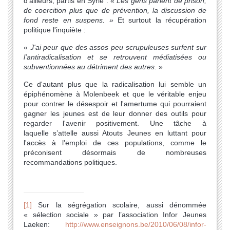
d'ailleurs, partis en Syrie : «
Les gens parlent de prison,
de coercition plus que de prévention, la discussion de
fond reste en suspens. »
Et surtout la récupération
politique l'inquiète :
«
J'ai peur que des assos peu scrupuleuses surfent sur
l'antiradicalisation et se retrouvent médiatisées ou
subventionnées au détriment des autres.
»
Ce d'autant plus que la radicalisation lui semble un
épiphénomène à Molenbeek et que le véritable enjeu
pour contrer le désespoir et l'amertume qui pourraient
gagner les jeunes est de leur donner des outils pour
regarder l'avenir positivement. Une tâche à
laquelle s’attelle aussi Atouts Jeunes en luttant pour
l'accès à l'emploi de ces populations, comme le
préconisent désormais de nombreuses
recommandations politiques.
[1]
Sur la ségrégation scolaire, aussi dénommée
« sélection sociale » par l’association Infor Jeunes
Laeken:
http://www.enseignons.be/2010/06/08/infor-