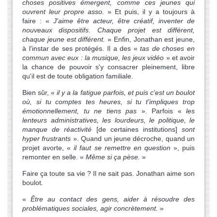
choses positives émergent, comme ces jeunes qui
ouvrent leur propre asso.
» Et puis, il y a toujours à
faire : «
J'aime être acteur, être créatif, inventer de
nouveaux dispositifs. Chaque projet est différent,
chaque jeune est différent.
» Enfin, Jonathan est jeune,
à l'instar de ses protégés. Il a des «
tas de choses en
commun avec eux : la musique, les jeux vidéo
» et avoir
la chance de pouvoir s'y consacrer pleinement, libre
qu'il est de toute obligation familiale.
Bien sûr, «
il y a la fatigue parfois, et puis c'est un boulot
où, si tu comptes tes heures, si tu t'impliques trop
émotionnellement, tu ne tiens pas
». Parfois «
les
lenteurs administratives, les lourdeurs, le politique, le
manque de réactivité
[de certaines institutions]
sont
hyper frustrants
». Quand un jeune décroche, quand un
projet avorte, «
il faut se remettre en question
», puis
remonter en selle. «
Même si ça pèse.
»
Faire ça toute sa vie ? Il ne sait pas. Jonathan aime son
boulot.
«
Être au contact des gens, aider à résoudre des
problématiques sociales, agir concrètement.
»