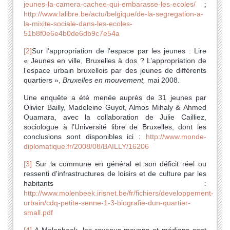
jeunes-la-camera-cachee-qui-embarasse-les-ecoles/
;
http://www.lalibre.be/actu/belgique/de-la-segregation-a-
la-mixite-sociale-dans-les-ecoles-
51b8f0e6e4b0de6db9c7e54a
[2]
Sur l'appropriation de l'espace par les jeunes : Lire
« Jeunes en ville, Bruxelles à dos ? L’appropriation de
l’espace urbain bruxellois par des jeunes de différents
quartiers »,
Bruxelles en mouvement,
mai 2008.
Une enquête a été menée auprès de 31 jeunes par
Olivier Bailly, Madeleine Guyot, Almos Mihaly & Ahmed
Ouamara, avec la collaboration de Julie Cailliez,
sociologue à l’Université libre de Bruxelles, dont les
conclusions sont disponibles ici :
http://www.monde-
diplomatique.fr/2008/08/BAILLY/16206
[3]
Sur la commune en général et son déficit réel ou
ressenti d'infrastructures de loisirs et de culture par les
habitants :
http://www.molenbeek.irisnet.be/fr/fichiers/developpement-
urbain/cdq-petite-senne-1-3-biografie-dun-quartier-
small.pdf
[4]
A Molenbeek, les revenus moyens et médians sont