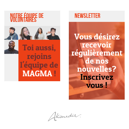
Notre équipe de
Newsletter
volontaires
Vous désirez
recevoir
Toi aussi,
régulièrement
rejoins
de nos
l'équipe de
nouvelles?
MAGMA
!
Inscrivez
vous !