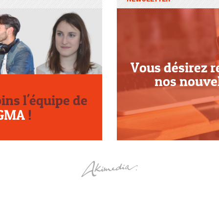
Vous désirez r
nos nouve
oins l'équipe de
GMA
!