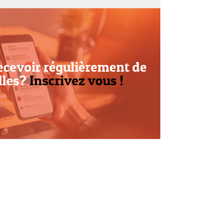
ecevoir régulièrement de
lles?
Inscrivez vous !