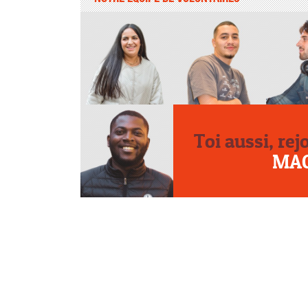
Toi aussi, rej
MA