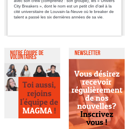
avec son crew (comprenez : son groupe), les « Univers
City Breakers », dont le nom est un petit clin d'œil à la
cité universitaire de Louvain-la-Neuve où le breaker de
talent a passé les six dernières années de sa vie.
Notre équipe de
Newsletter
volontaires
Vous désirez
recevoir
Toi aussi,
régulièrement
rejoins
de nos
l'équipe de
nouvelles?
MAGMA
!
Inscrivez
vous !