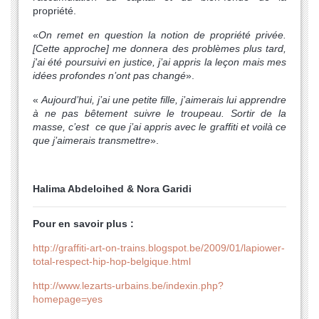
propriété.
«
On remet en question la notion de propriété privée.
[Cette approche] me donnera des problèmes plus tard,
j'ai été poursuivi en justice, j’ai appris la leçon mais mes
idées profondes n’ont pas changé
».
«
Aujourd’hui, j’ai une petite fille, j’aimerais lui apprendre
à ne pas bêtement suivre le troupeau. Sortir de la
masse, c’est ce que j’ai appris avec le graffiti et voilà ce
que j’aimerais transmettre
».
Halima Abdeloihed & Nora Garidi
Pour en savoir plus :
http://graffiti-art-on-trains.blogspot.be/2009/01/lapiower-
total-respect-hip-hop-belgique.html
http://www.lezarts-urbains.be/indexin.php?
homepage=yes