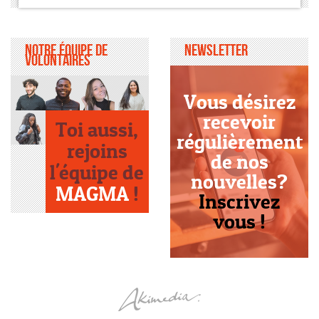
Notre équipe de
Newsletter
volontaires
Vous désirez
recevoir
Toi aussi,
régulièrement
rejoins
de nos
l'équipe de
nouvelles?
MAGMA
!
Inscrivez
vous !