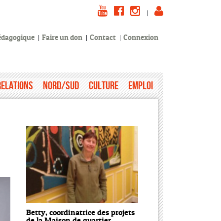
|
pédagogique
Faire un don
Contact
Connexion
Relations
Nord/Sud
Culture
Emploi
Betty, coordinatrice des projets
de la Maison de quartier