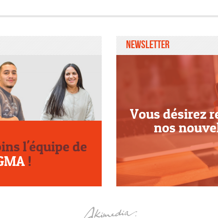
Newsletter
Vous désirez r
nos nouve
oins l'équipe de
GMA
!