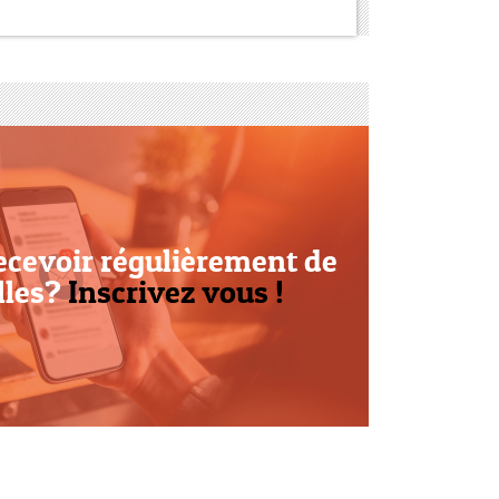
ecevoir régulièrement de
lles?
Inscrivez vous !