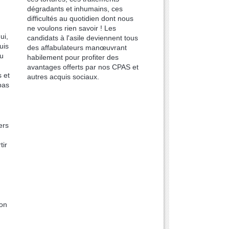
dégradants et inhumains, ces
difficultés au quotidien dont nous
ne voulons rien savoir ! Les
ui,
candidats à l'asile deviennent tous
uis
des affabulateurs manœuvrant
du
habilement pour profiter des
avantages offerts par nos CPAS et
 et
autres acquis sociaux.
pas
ers
tir
ion