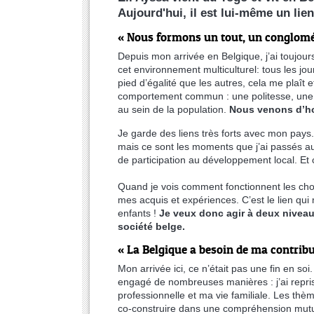
Aujourd'hui, il est lui-même un lie
« Nous formons un tout, un conglomér
Depuis mon arrivée en Belgique, j’ai toujour
cet environnement multiculturel: tous les jo
pied d’égalité que les autres, cela me plaît 
comportement commun : une politesse, une con
au sein de la population.
Nous venons d’ho
​Je garde des liens très forts avec mon pays
mais ce sont les moments que j’ai passés au 
de participation au développement local. Et
Quand je vois comment fonctionnent les chos
mes acquis et expériences. C’est le lien qui m
enfants !
Je veux donc agir à deux niveaux
société belge.
« La Belgique a besoin de ma contri
Mon arrivée ici, ce n’était pas une fin en soi
engagé de nombreuses manières : j’ai repris
professionnelle et ma vie familiale. Les thèm
co-construire dans une compréhension mutuelle