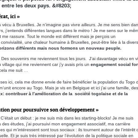
n entre les deux pays. &#8203;
at, ici »
s vécu à Bruxelles. Je n’imagine pas vivre ailleurs. Je me sens bien da
urs, j’entends différentes langues dans le métro ! Je me sens sur le mê
et me rassure. Tout le monde est différent mais je perçois un
vivialité, une chaleur humaine à Bruxelles, peut-être liée à la divers
rizons différents mais nous formons un nouveau peuple.
. Des souvenirs me reviennent tous les jours. J’ai davantage vécu en vi
village qui me reviennent car j’y avais pris un
engagement social for
 cela me suit …
es ici, cela me donne envie de faire bénéficier la population du Togo 
’unit encore au Togo. Mais je vis en Belgique et ici j’ai une famille, de
: contribuer à l’amélioration de la société togolaise et de la
bution pour poursuivre son développement »
. C’était un début : je me suis mis dans les starting-blocks! Je me suis
 des études, j’ai poursuivi mon engagement associatif, ma carrière
es qui m’intéressent sont tous sociaux : ils tournent autour de l’intérêt 
. Et je suis très intéressé par l’évolution de la politique sociale en