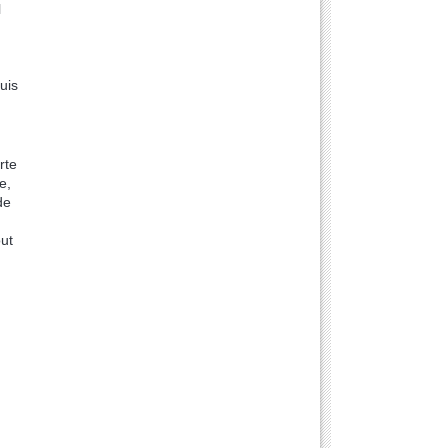
l
uis
rte
e,
de
out