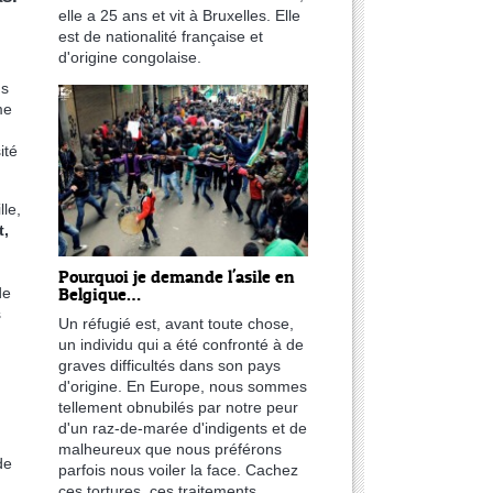
elle a 25 ans et vit à Bruxelles. Elle
est de nationalité française et
d'origine congolaise.
ns
me
ité
lle,
t,
Pourquoi je demande l'asile en
Belgique…
de
s
Un réfugié est, avant toute chose,
un individu qui a été confronté à de
graves difficultés dans son pays
d'origine. En Europe, nous sommes
tellement obnubilés par notre peur
d'un raz-de-marée d'indigents et de
malheureux que nous préférons
de
parfois nous voiler la face. Cachez
ces tortures, ces traitements