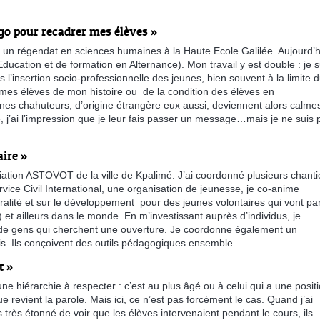
go pour recadrer mes élèves »​
ué un régendat en sciences humaines à la Haute Ecole Galilée. Aujourd’h
ucation et de formation en Alternance). Mon travail y est double : je s
’insertion socio-professionnelle des jeunes, bien souvent à la limite 
à mes élèves de mon histoire ou de la condition des élèves en
s chahuteurs, d’origine étrangère eux aussi, deviennent alors calmes
 j’ai l’impression que je leur fais passer un message…mais je ne suis 
ire »
ociation ASTOVOT de la ville de Kpalimé. J’ai coordonné plusieurs chanti
rvice Civil International, une organisation de jeunesse, je co-anime
ralité et sur le développement pour des jeunes volontaires qui vont par
et ailleurs dans le monde. En m’investissant auprès d’individus, je
 de gens qui cherchent une ouverture. Je coordonne également un
s. Ils conçoivent des outils pédagogiques ensemble.
t »
a une hiérarchie à respecter : c’est au plus âgé ou à celui qui a une posit
e revient la parole. Mais ici, ce n’est pas forcément le cas. Quand j’ai
 très étonné de voir que les élèves intervenaient pendant le cours, ils