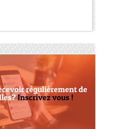
ecevoir régulièrement de
lles?
Inscrivez vous !