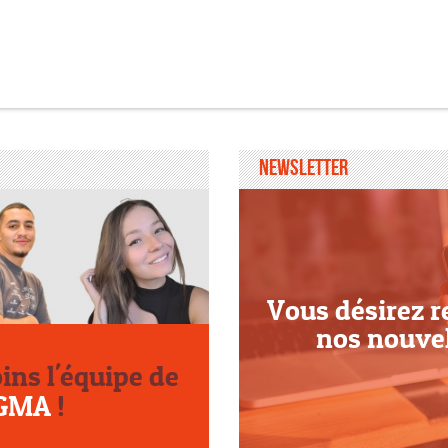
Newsletter
Vous désirez r
nos nouve
oins l'équipe de
GMA
!