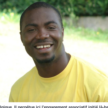
lgique. Il perpétue ici l'engagement associatif initié là-b