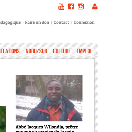
|
pédagogique
Faire un don
Contact
Connexion
Relations
Nord/Sud
Culture
Emploi
Abbé Jacques Wilondja, prêtre
engagé au service de la paix