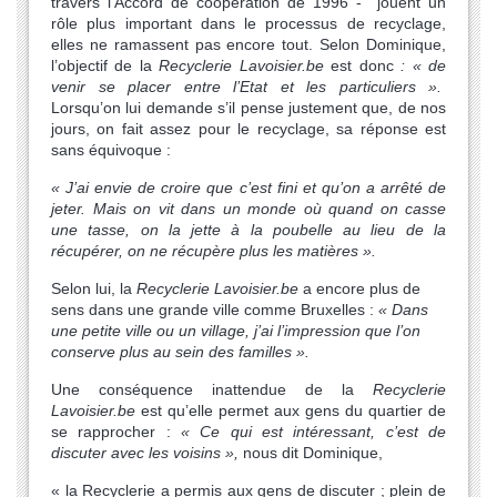
travers l’Accord de coopération de 1996 - jouent un
rôle plus important dans le processus de recyclage,
elles ne ramassent pas encore tout. Selon Dominique,
l’objectif de la
Recyclerie Lavoisier.be
est donc
: « de
venir se placer entre l’Etat et les particuliers ».
Lorsqu’on lui demande s’il pense justement que, de nos
jours, on fait assez pour le recyclage, sa réponse est
sans équivoque :
« J’ai envie de croire que c’est fini et qu’on a arrêté de
jeter. Mais on vit dans un monde où quand on casse
une tasse, on la jette à la poubelle au lieu de la
récupérer, on ne récupère plus les matières ».
Selon lui, la
Recyclerie Lavoisier.be
a encore plus de
sens dans une grande ville comme Bruxelles :
« Dans
une petite ville ou un village, j’ai l’impression que l’on
conserve plus au sein des familles ».
Une conséquence inattendue de la
Recyclerie
Lavoisier.be
est qu’elle permet aux gens du quartier de
se rapprocher :
« Ce qui est intéressant, c’est de
discuter avec les voisins »,
nous dit Dominique,
« la Recyclerie a permis aux gens de discuter ; plein de