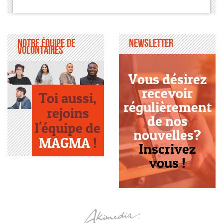
Notre équipe de
Newsletter
volontaires
Vous désirez
recevoir
Toi aussi,
régulièrement
rejoins
de nos
l'équipe de
nouvelles?
MAGMA
!
Inscrivez
vous !