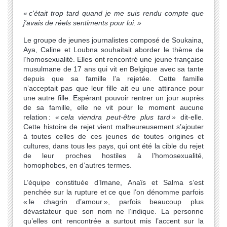
«
c'était trop tard quand je me suis rendu compte que
j'avais de réels sentiments pour lui.
»
Le groupe de jeunes journalistes composé de Soukaina,
Aya, Caline et Loubna souhaitait aborder le thème de
l’homosexualité. Elles ont rencontré une jeune française
musulmane de 17 ans qui vit en Belgique avec sa tante
depuis que sa famille l’a rejetée. Cette famille
n’acceptait pas que leur fille ait eu une attirance pour
une autre fille. Espérant pouvoir rentrer un jour auprès
de sa famille, elle ne vit pour le moment aucune
relation :
«
cela viendra peut-être plus tard
»
dit-elle.
Cette histoire de rejet vient malheureusement s’ajouter
à toutes celles de ces jeunes de toutes origines et
cultures, dans tous les pays, qui ont été la cible du rejet
de leur proches hostiles à l’homosexualité,
homophobes, en d’autres termes.
L’équipe constituée d’Imane, Anaïs et Salma s’est
penchée sur la rupture et ce que l’on dénomme parfois
« le chagrin d’amour », parfois beaucoup plus
dévastateur que son nom ne l’indique. La personne
qu’elles ont rencontrée a surtout mis l’accent sur la