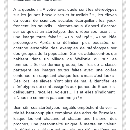
A la question « A votre avis, quels sont les stéréotypes
sur les jeunes bruxelloises et bruxellois ? », les élèves
du cours de sciences sociales écarquillent les yeux,
froncent les sourcils. Mettons-nous d’abord d’accord
sur ce qu’est un stéréotype…leurs réponses fusent : «
une image toute faite ! », « un préjugé », « une idée
préconçue ». Après une définition plus poussée, on
cherche ensemble des exemples de stéréotypes sur
des groupes de la population. Sur les adolescent·es qui
habitent dans un village de Wallonie ou sur les
femmes… Sur ce dernier groupe, les filles de la classe
partagent les images toutes faites avec une colère
contenue, en rappelant chaque fois « mais c’est faux » !
Dès lors, les élèves n’ont plus de mal à identifier les
stéréotypes qui sont assignés aux jeunes de Bruxelles :
délinquants, racailles, voleurs… Ils et elles s’indignent :
« Nous ne sommes pas comme ça ! »
Bien sûr, ces stéréotypes négatifs empêchent de voir la
réalité beaucoup plus complexe des ados de Bruxelles,
lesquel·les ont chacune et chacun une histoire, des
proches, une personnalité unique à mettre en valeur.
Un débat collectif permet ensuite aux élèves d’évoquer