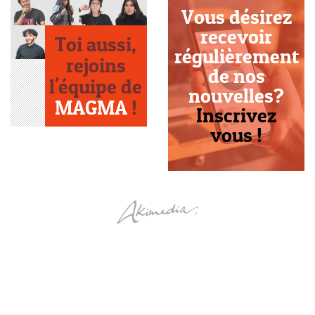
Vous désirez
recevoir
Toi aussi,
régulièrement
rejoins
de nos
l'équipe de
nouvelles?
MAGMA
!
Inscrivez
vous !