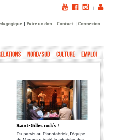
|
pédagogique
Faire un don
Contact
Connexion
Relations
Nord/Sud
Culture
Emploi
Saint-Gilles rock's !
Du parvis au Pianofabriek, l'équipe
de Magma a testé la tchatche des