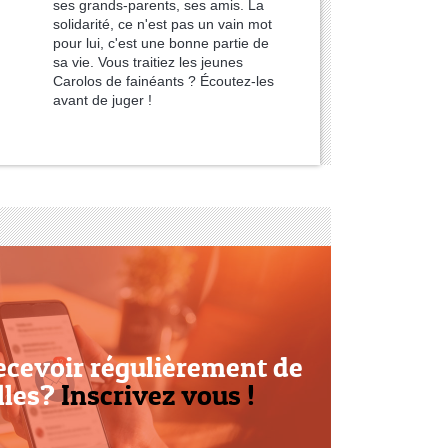
ses grands-parents, ses amis. La
solidarité, ce n'est pas un vain mot
pour lui, c'est une bonne partie de
sa vie. Vous traitiez les jeunes
Carolos de fainéants ? Écoutez-les
avant de juger !
ecevoir régulièrement de
lles?
Inscrivez vous !