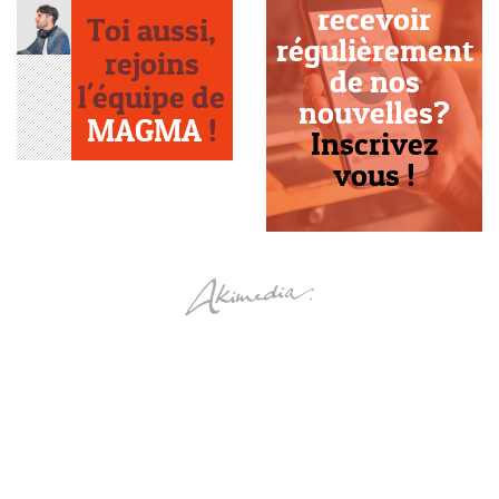
recevoir
Toi aussi,
régulièrement
rejoins
de nos
l'équipe de
nouvelles?
MAGMA
!
Inscrivez
vous !