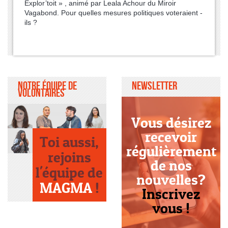
Explor’toit » , animé par Leala Achour du Miroir
Vagabond. Pour quelles mesures politiques voteraient -
ils ?
Notre équipe de
Newsletter
volontaires
Vous désirez
recevoir
Toi aussi,
régulièrement
rejoins
de nos
l'équipe de
nouvelles?
MAGMA
!
Inscrivez
vous !