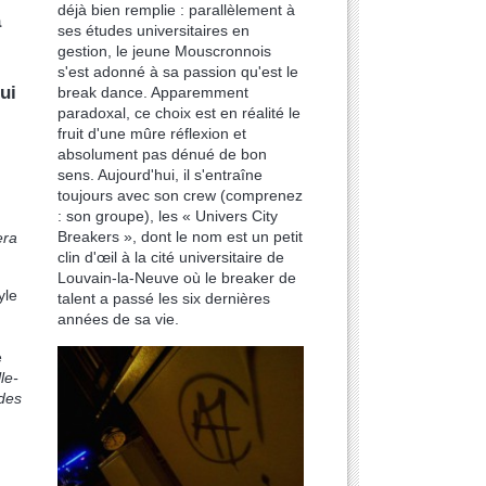
déjà bien remplie : parallèlement à
à
ses études universitaires en
gestion, le jeune Mouscronnois
s'est adonné à sa passion qu'est le
ui
break dance. Apparemment
paradoxal, ce choix est en réalité le
fruit d'une mûre réflexion et
absolument pas dénué de bon
sens. Aujourd'hui, il s'entraîne
toujours avec son crew (comprenez
: son groupe), les « Univers City
Breakers », dont le nom est un petit
era
clin d'œil à la cité universitaire de
Louvain-la-Neuve où le breaker de
yle
talent a passé les six dernières
années de sa vie.
e
le-
 des