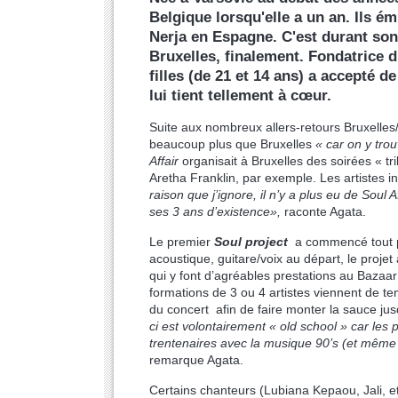
Belgique lorsqu'elle a un an. Ils é
Nerja en Espagne. C'est durant son
Bruxelles, finalement. Fondatrice 
filles (de 21 et 14 ans) a accepté d
lui tient tellement à cœur.
Suite aux nombreux allers-retours Bruxelles
beaucoup plus que Bruxelles
« car on y tro
Affair
organisait à Bruxelles des soirées « 
Aretha Franklin, par exemple. Les artistes 
raison que j’ignore, il n’y a plus eu de Soul Af
ses 3 ans d’existence»,
raconte Agata.
Le premier
Soul project
a commencé tout pe
acoustique, guitare/voix au départ, le proje
qui y font d’agréables prestations au Bazaa
formations de 3 ou 4 artistes viennent de te
du concert afin de faire monter la sauce jusq
ci est volontairement « old school » car les
trentenaires avec la musique 90’s (et même 
remarque Agata.
Certains chanteurs (Lubiana Kepaou, Jali, et