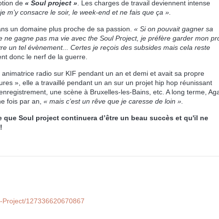
motion de
« Soul project »
. Les charges de travail deviennent intense
e m’y consacre le soir, le week-end et ne fais que ça ».
 dans un domaine plus proche de sa passion.
« Si on pouvait gagner sa
 Je ne gagne pas ma vie avec the Soul Project, je préfère garder mon pr
ivre un tel évènement... Certes je reçois des subsides mais cela reste
t donc le nerf de la guerre.
té animatrice radio sur KIF pendant un an et demi et avait sa propre
res », elle a travaillé pendant un an sur un projet hip hop réunissant
n enregistrement, une scène à Bruxelles-les-Bains, etc. A long terme, Ag
ne fois par an,
« mais c’est un rêve que je caresse de loin ».
que Soul project continuera d’être un beau succès et qu'il ne
!
L-Project/127336620670867