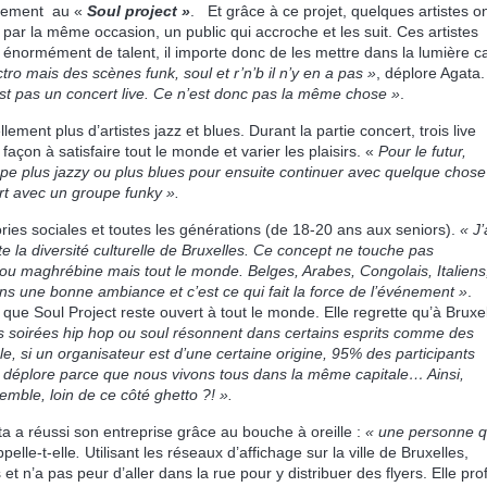
alement au «
Soul project »
. Et grâce à ce projet, quelques artistes o
 par la même occasion, un public qui accroche et les suit. Ces artistes
t énormément de talent, il importe donc de les mettre dans la lumière c
ro mais des scènes funk, soul et r’n’b il n’y en a pas »
, déplore Agata.
n’est pas un concert live. Ce n’est donc pas la même chose »
.
lement plus d’artistes jazz et blues. Durant la partie concert, trois live
façon à satisfaire tout le monde et varier les plaisirs. «
Pour le futur,
e plus jazzy ou plus blues pour ensuite continuer avec quelque chose
cert avec un groupe funky ».
ries sociales et toutes les générations (de 18-20 ans aux seniors).
« J’
e la diversité culturelle de Bruxelles. Ce concept ne touche pas
e ou maghrébine mais tout le monde.
Belges, Arabes, Congolais, Italiens
s une bonne ambiance et c’est ce qui fait la force de l’événement »
.
 que Soul Project reste ouvert à tout le monde. Elle regrette qu’à Bruxe
s soirées hip hop ou soul résonnent dans certains esprits comme des
e, si un organisateur est d’une certaine origine, 95% des participants
e déplore parce que nous vivons tous dans la même capitale… Ainsi,
mble, loin de ce côté ghetto ?! ».
a a réussi son entreprise grâce au bouche à oreille :
« une personne q
ppelle-t-elle
.
Utilisant les réseaux d’affichage sur la ville de Bruxelles,
 et n’a pas peur d’aller dans la rue pour y distribuer des flyers. Elle prof