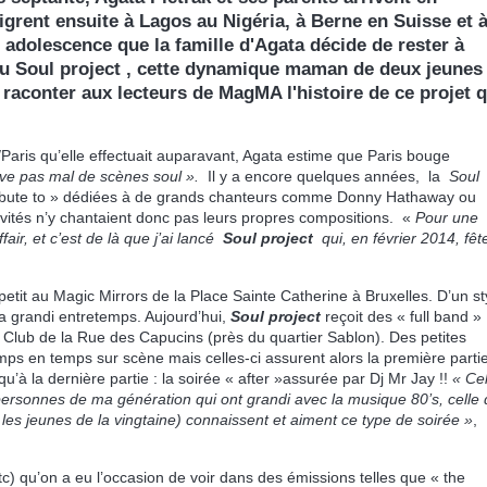
migrent ensuite à Lagos au Nigéria, à Berne en Suisse et 
 adolescence que la famille d'Agata décide de rester à
du Soul project , cette dynamique maman de deux jeunes
e raconter aux lecteurs de MagMA l'histoire de ce projet q
/Paris qu’elle effectuait auparavant, Agata estime que Paris bouge
uve pas mal de scènes soul ».
Il y a encore quelques années, la
Soul
tribute to » dédiées à de grands chanteurs comme Donny Hathaway ou
invités n’y chantaient donc pas leurs propres compositions. «
Pour une
fair, et c’est de là que j’ai lancé
Soul project
qui, en février 2014, fêt
tit au Magic Mirrors de la Place Sainte Catherine à Bruxelles. D’un st
t a grandi entretemps. Aujourd’hui,
Soul project
reçoit des « full band »
r Club de la Rue des Capucins (près du quartier Sablon). Des petites
mps en temps sur scène mais celles-ci assurent alors la première parti
u’à la dernière partie : la soirée « after »assurée par Dj Mr Jay !!
« Cel
 personnes de ma génération qui ont grandi avec la musique 80’s, celle
les jeunes de la vingtaine) connaissent et aiment ce type de soirée »
,
c) qu’on a eu l’occasion de voir dans des émissions telles que « the