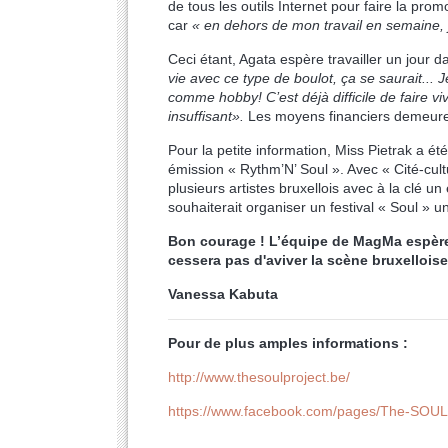
de tous les outils Internet pour faire la pro
car
« en dehors de mon travail en semaine, j
Ceci étant, Agata espère travailler un jour
vie avec ce type de boulot, ça se saurait...
comme hobby! C’est déjà difficile de faire v
insuffisant».
Les moyens financiers demeuren
Pour la petite information, Miss Pietrak a é
émission « Rythm’N’ Soul ». Avec « Cité-cultu
plusieurs artistes bruxellois avec à la clé u
souhaiterait organiser un festival « Soul » u
Bon courage ! L’équipe de MagMa espère 
cessera pas d'aviver la scène bruxelloise
Vanessa Kabuta
Pour de plus amples informations :
http://www.thesoulproject.be/
https://www.facebook.com/pages/The-SOU