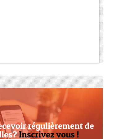
ecevoir régulièrement de
lles?
Inscrivez vous !