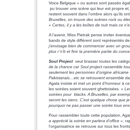
Voice Belgique » ou autres sont passés ég
pu trouver une scène qui leur est propre et,
restent souvent dans l’ombre alors qu’ils on
Bruxelles, on trouve des scènes rock ou élect
«
Certes, il y a les boîtes de nuit mais ce 
A l’avenir, Miss Pietrak pense inviter éventuel
bands de style différent sont représentés de 
j’envisage bien de commencer avec un group
plus r’n’b et finir la première partie du con
Soul Project
veut brasser toutes les catégo
de la chance car Soul project rassemble tout
seulement les personnes d’origine africain
Pakistanais…etc se retrouvent ensemble dan
Agata insiste et met un point d’honneur à ce
les soirées soient souvent ghettoisées. «
Le
soirées pour blacks. A Bruxelles, par exempl
seront les siens. C’est quelque chose que j
pourquoi ne pas passer une soirée tous ense
Pour rassembler toute cette population, Agat
a apprécié la soirée en parlera d’office »,
ra
l’organisatrice se retrouve sur tous les fronts