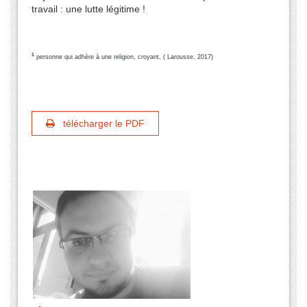
travail : une lutte légitime !
1
personne qui adhère à une religion, croyant, ( Larousse, 2017)
télécharger le PDF