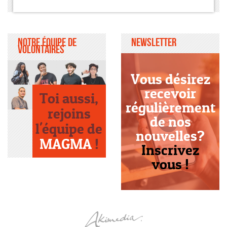
Notre équipe de
Newsletter
volontaires
Vous désirez
recevoir
Toi aussi,
régulièrement
rejoins
de nos
l'équipe de
nouvelles?
MAGMA
!
Inscrivez
vous !