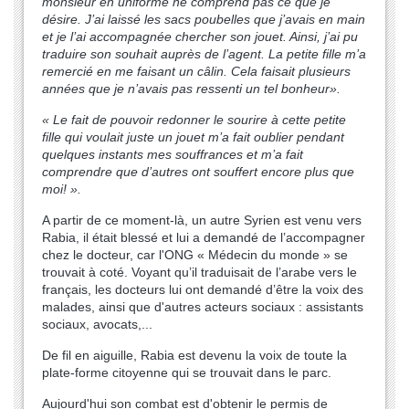
monsieur en uniforme ne comprend pas ce que je
désire. J’ai laissé les sacs poubelles que j’avais en main
et je l’ai accompagnée chercher son jouet. Ainsi, j’ai pu
traduire son souhait auprès de l’agent. La petite fille m’a
remercié en me faisant un câlin. Cela faisait plusieurs
années que je n’avais pas ressenti un tel bonheur».
« Le fait de pouvoir redonner le sourire à cette petite
fille qui voulait juste un jouet m’a fait oublier pendant
quelques instants mes souffrances et m’a fait
comprendre que d’autres ont souffert encore plus que
moi! ».
A partir de ce moment-là, un autre Syrien est venu vers
Rabia, il était blessé et lui a demandé de l’accompagner
chez le docteur, car l'ONG « Médecin du monde » se
trouvait à coté. Voyant qu’il traduisait de l’arabe vers le
français, les docteurs lui ont demandé d’être la voix des
malades, ainsi que d'autres acteurs sociaux : assistants
sociaux, avocats,...
De fil en aiguille, Rabia est devenu la voix de toute la
plate-forme citoyenne qui se trouvait dans le parc.
Aujourd'hui son combat est d'obtenir le permis de