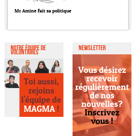
Mr Amine fait sa politique
Notre équipe de
Newsletter
volontaires
Vous désirez
recevoir
Toi aussi,
régulièrement
rejoins
de nos
l'équipe de
nouvelles?
MAGMA
!
Inscrivez
vous !