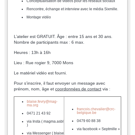
Conceptualisation de vidéos pour les réseaux sociaux
Rencontre, échange et interview avec le média Sixmille.
Montage vidéo
L’atelier est GRATUIT. Âge : entre 15 ans et 30 ans.
Nombre de participants max : 6 max.
Heures : 13h à 16h
Lieu : Rue rogier 9, 7000 Mons
Le matériel vidéo est fourni.
Pour s’inscrire, il faut envoyer un message avec
prénom, nom, âge et
coordonnées de contact
via :
blaise.fevry@mag-
ma.org
francois.chevalier@crc-
belgique.be
0471 21 43 92
0479 60 88 38
via Insta ( magma.asbl
)
via facebook « Septmille »
via Messenger ( blaise