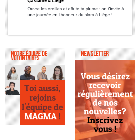
Ça slame à Liège
Ouvre les oreilles et affute ta plume : on t'invite à
une journée en l'honneur du slam à Liège !
Notre équipe de
Newsletter
volontaires
Vous désirez
recevoir
Toi aussi,
régulièrement
rejoins
de nos
l'équipe de
nouvelles?
MAGMA
!
Inscrivez
vous !