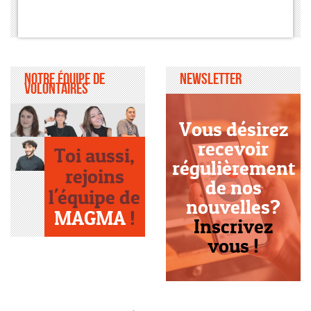
Notre équipe de
Newsletter
volontaires
Vous désirez
recevoir
Toi aussi,
régulièrement
rejoins
de nos
l'équipe de
nouvelles?
MAGMA
!
Inscrivez
vous !