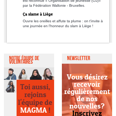
est reconnue « Organisation de jeunesse (OJ)»
par la Fédération Wallonie - Bruxelles.
Ça slame à Liège
Ouvre les oreilles et affute ta plume : on t'invite à
une journée en l'honneur du slam à Liège !
Notre équipe de
Newsletter
volontaires
Vous désirez
recevoir
Toi aussi,
régulièrement
rejoins
de nos
l'équipe de
nouvelles?
MAGMA
!
Inscrivez